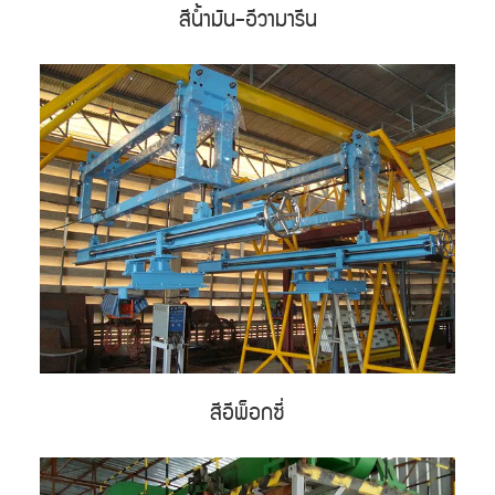
สีน้ำมัน-อีวามารีน
สีอีพ็อกซี่