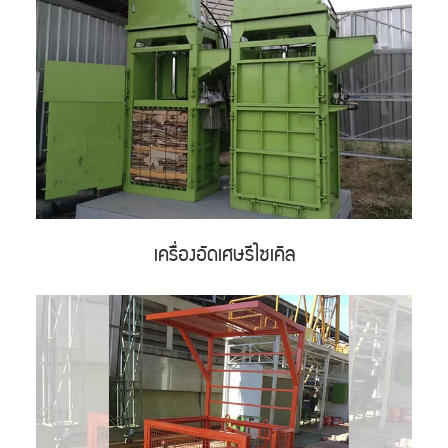
เครื่องอัดเศษรีไซเคิล