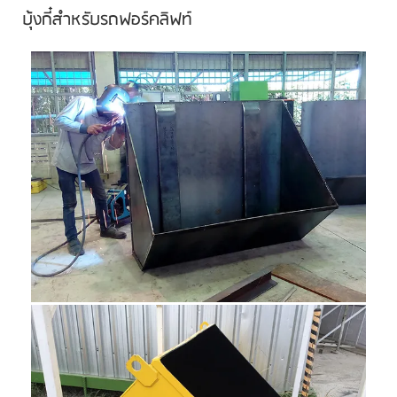
บุ้งกี๋สำหรับรถฟอร์คลิฟท์