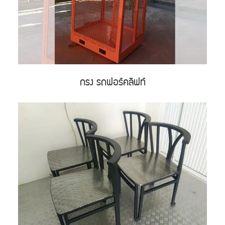
กรง รถฟอร์คลิฟท์